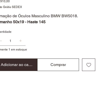
ço
 910,00
te Grátis SEDEX
mação de Óculos Masculino BMW BW5018.
manho 50x19 - Haste 145
antidade
mente 1 em estoque
Adicionar ao carrinho
Comprar