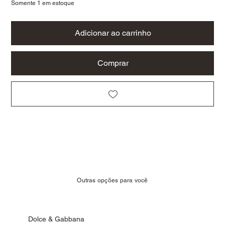
Somente 1 em estoque
Adicionar ao carrinho
Comprar
Outras opções para você
Dolce & Gabbana
Fer