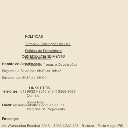
POLÍTICAS
Termos e Condições de Uso
Política de Privacidade
CONTATO / ATENDIMENTO
Política de Frete
Horário de Atendimento:
Política de Trocas e Devoluções
Segunda a Sexta das 8h30 às 18h45
Sábado das 8h30 às 13h00
LINKS ÚTEIS
Telefones:
(51) 99321-2310 e (51) 3268-9387
Contato
Sobre Nós
Email:
atendimento@visiooptica.online
Métodos de Pagamento
Endereço:
Av. Wenceslau Escobar, 3045 – 3033 LOJA 106 - Tristeza – Porto Alegre/RS