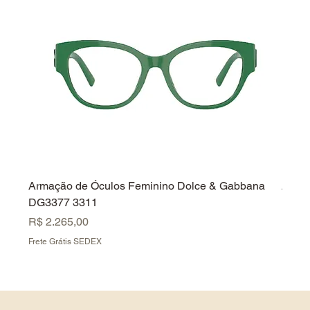
Armação de Óculos Feminino Dolce & Gabbana
Armaç
DG3377 3311
Ferr
Preço
Preç
R$ 2.265,00
R$ 2.
Frete Grátis SEDEX
Frete 