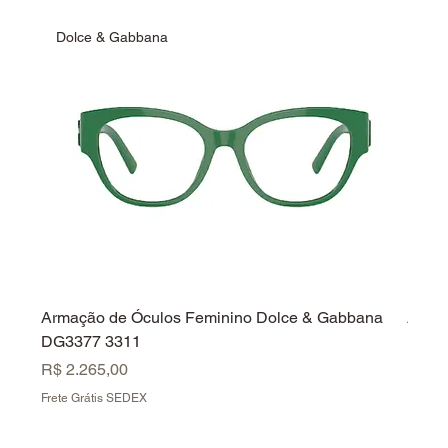
Dolce & Gabbana
Fer
Armação de Óculos Feminino Dolce & Gabbana
Armaç
DG3377 3311
Ferr
Preço
Preç
R$ 2.265,00
R$ 2.
Frete Grátis SEDEX
Frete 