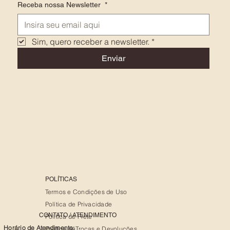
Receba nossa Newsletter
*
Sim, quero receber a newsletter.
*
Enviar
POLÍTICAS
Termos e Condições de Uso
Política de Privacidade
CONTATO / ATENDIMENTO
Política de Frete
Horário de Atendimento:
Política deTrocas e Devoluções