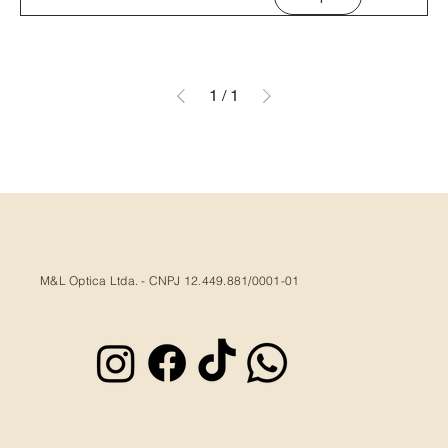
1
/
1
M&L Optica Ltda. - CNPJ 12.449.881/0001-01