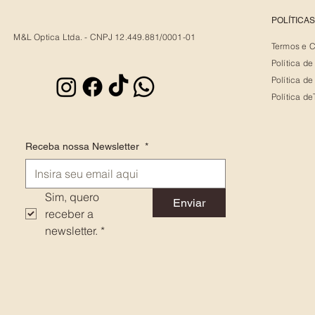
POLÍTICA
M&L Optica Ltda. - CNPJ 12.449.881/0001-01
Termos e 
Política d
Política de
Política d
Receba nossa Newsletter
*
Sim, quero 
Enviar
receber a 
newsletter.
*