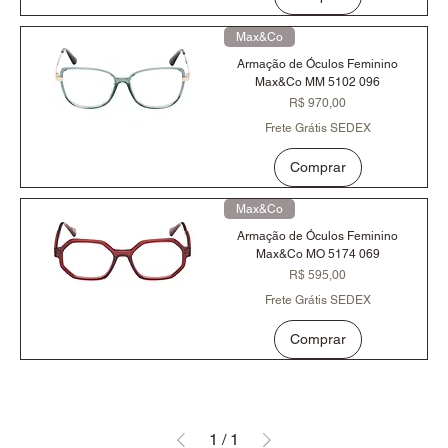
Max&Co
Armação de Óculos Feminino
Max&Co MM 5102 096
Preço
R$ 970,00
Frete Grátis SEDEX
Comprar
Max&Co
Armação de Óculos Feminino
Max&Co MO 5174 069
Preço
R$ 595,00
Frete Grátis SEDEX
Comprar
1
/
1