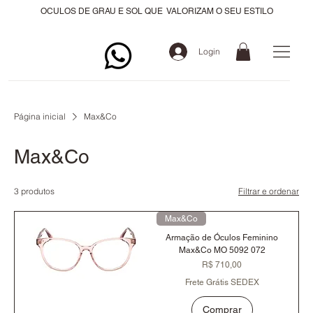
OCULOS DE GRAU E SOL QUE VALORIZAM O SEU ESTILO
Login
Página inicial
Max&Co
Max&Co
3 produtos
Filtrar e ordenar
Max&Co
Armação de Óculos Feminino
Max&Co MO 5092 072
Preço
R$ 710,00
Frete Grátis SEDEX
Comprar