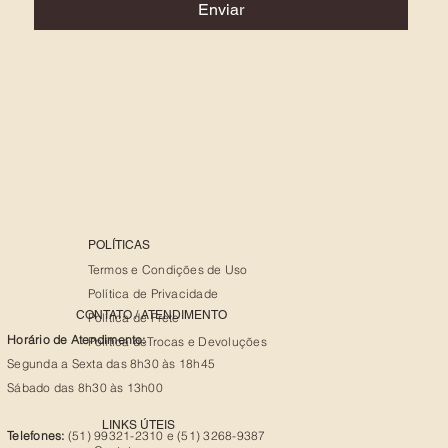
Enviar
POLÍTICAS
Termos e Condições de Uso
Política de Privacidade
CONTATO / ATENDIMENTO
Política de Frete
Horário de Atendimento:
Política deTrocas e Devoluções
Segunda a Sexta das 8h30 às 18h45
Sábado das 8h30 às 13h00
LINKS ÚTEIS
Telefones:
(51) 99321-2310 e (51) 3268-9387