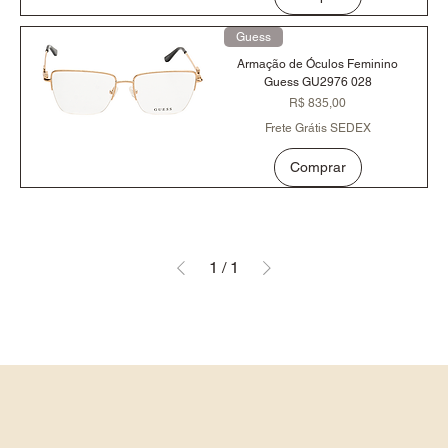
Guess
Armação de Óculos Feminino
Guess GU2976 028
Preço
R$ 835,00
Frete Grátis SEDEX
Comprar
1
/
1