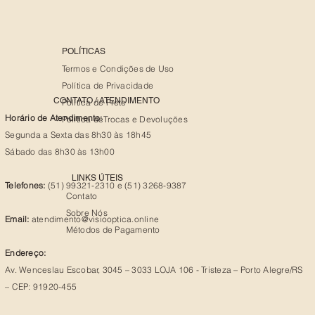
POLÍTICAS
Termos e Condições de Uso
Política de Privacidade
CONTATO / ATENDIMENTO
Política de Frete
Horário de Atendimento:
Política deTrocas e Devoluções
Segunda a Sexta das 8h30 às 18h45
Sábado das 8h30 às 13h00
LINKS ÚTEIS
Telefones:
(51) 99321-2310 e (51) 3268-9387
Contato
Sobre Nós
Email:
atendimento@visiooptica.online
Métodos de Pagamento
Endereço:
Av. Wenceslau Escobar, 3045 – 3033 LOJA 106 - Tristeza – Porto Alegre/RS
– CEP: 91920-455