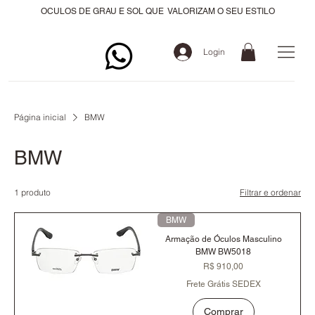
OCULOS DE GRAU E SOL QUE VALORIZAM O SEU ESTILO
Login
Página inicial
BMW
BMW
1 produto
Filtrar e ordenar
BMW
Armação de Óculos Masculino
BMW BW5018
Preço
R$ 910,00
Frete Grátis SEDEX
Comprar