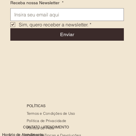
Receba nossa Newsletter
*
Sim, quero receber a newsletter.
*
Enviar
POLÍTICAS
Termos e Condições de Uso
Política de Privacidade
CONTATO / ATENDIMENTO
Política de Frete
Horário de Atendimento:
Política deTrocas e Devoluções