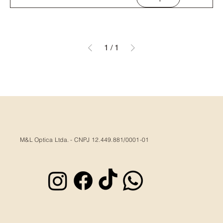
1
/
1
M&L Optica Ltda. - CNPJ 12.449.881/0001-01