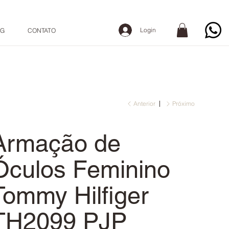
Login
OG
CONTATO
Anterior
Próximo
Armação de
Óculos Feminino
Tommy Hilfiger
TH2099 PJP