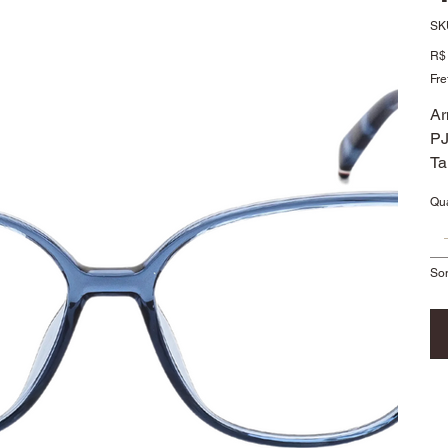
SK
Pre
R$ 
Fre
Ar
PJ
Ta
Qu
So