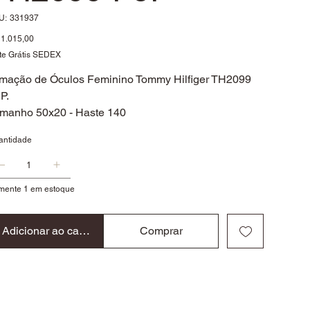
SKU
U:
331937
331937
ço
1.015,00
te Grátis SEDEX
mação de Óculos Feminino Tommy Hilfiger TH2099
P.
manho 50x20 - Haste 140
antidade
mente 1 em estoque
Adicionar ao carrinho
Comprar